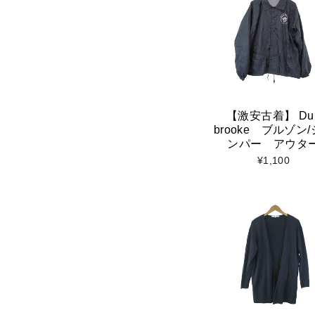
【激安古着】 Du
brooke ブルゾン
ンパー アウタ
¥1,100