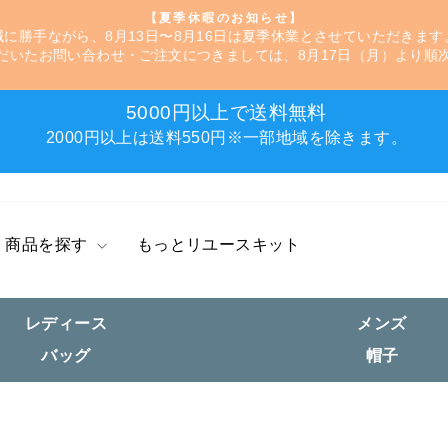
【夏季休暇のお知らせ】
誠に勝手ながら、8月13日〜8月16日は夏季休業とさせていただきます
ス
だいたお問い合わせ・ご注文につきましては、8月17日（月）より順
ラ
イ
ド
5000円以上で送料無料
シ
ス
2000円以上は送料550円※一部地域を除きます。
ョ
ラ
ー
イ
を
ド
一
シ
時
ョ
商品を探す
もっとリユースキット
停
ー
止
を
す
一
レディース
メンズ
る
時
停
バッグ
帽子
止
す
る