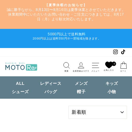
【夏季休暇のお知らせ】
誠に勝手ながら、8月13日〜8月16日は夏季休業とさせていただきます。
ス
休業期間中にいただいたお問い合わせ・ご注文につきましては、8月17
ラ
日（月）より順次対応いたします。
イ
ド
5000円以上で送料無料
シ
2000円以上は送料550円※一部地域を除きます。
ス
ョ
ラ
ー
Instag
Tik
イ
を
ド
一
検索
ログイン
ナビゲーショ
シ
時
0
ョ
停
お気に入り
検索
会員登録はコチラ
メニュー
カート
ー
止
を
す
ALL
レディース
メンズ
キッズ
一
る
シューズ
バッグ
帽子
小物
時
停
止
絞
す
り
る
込
み