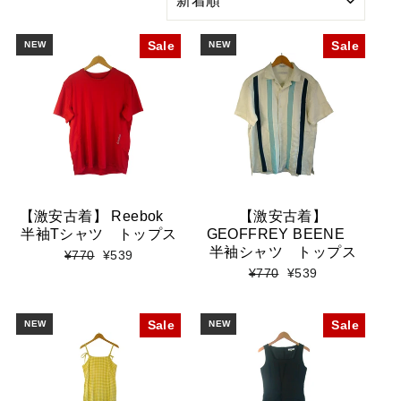
り
込
み
NEW
Sale
NEW
Sale
【激安古着】 Reebok
【激安古着】
半袖Tシャツ トップス
GEOFFREY BEENE
半袖シャツ トップス
標
セ
¥770
¥539
準
ー
標
セ
¥770
¥539
価
ル
準
ー
格
価
価
ル
格
格
価
NEW
Sale
NEW
Sale
格