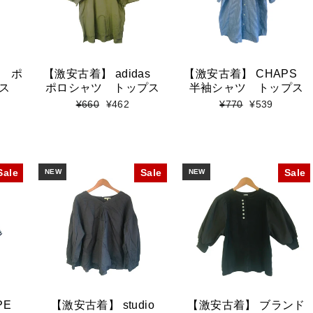
S ポ
【激安古着】 adidas
【激安古着】 CHAPS
ス
ポロシャツ トップス
半袖シャツ トップス
標
セ
標
セ
¥660
¥462
¥770
¥539
準
ー
準
ー
価
ル
価
ル
格
価
格
価
格
格
Sale
NEW
Sale
NEW
Sale
PE
【激安古着】 studio
【激安古着】 ブランド