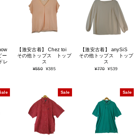
now
【激安古着】 Chez toi
【激安古着】 anySiS
ンピー
その他トップス トップ
その他トップス トップ
 ドレ
ス
ス
標
セ
標
セ
¥550
¥385
¥770
¥539
準
ー
準
ー
価
ル
価
ル
格
価
格
価
格
格
Sale
Sale
Sale