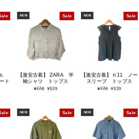
Sale
NEW
Sale
NEW
Sale
te.
【激安古着】 ZARA 半
【激安古着】 n 11 ノー
ート
袖シャツ トップス
スリーブ トップス
標
セ
標
セ
¥770
¥539
¥770
¥539
準
ー
準
ー
価
ル
価
ル
格
価
格
価
格
格
Sale
NEW
Sale
NEW
Sale