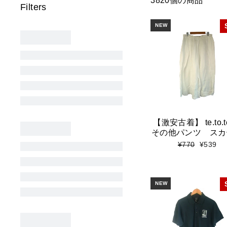
3820個の商品
NEW
【激安古着】 te.to.
その他パンツ スカ
標
セ
¥770
¥539
準
ー
価
ル
格
価
格
NEW