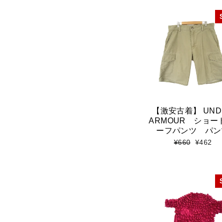
価
ル
格
価
格
【激安古着】 UND
ARMOUR ショー
ーフパンツ パン
標
セ
¥660
¥462
準
ー
価
ル
格
価
格