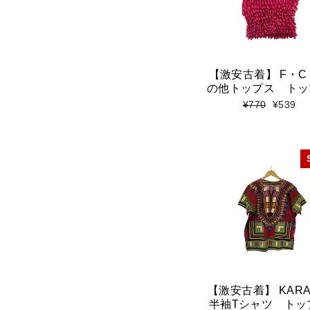
【激安古着】 F・C
の他トップス トッ
標
セ
¥770
¥539
準
ー
価
ル
格
価
格
【激安古着】 KA
半袖Tシャツ トッ