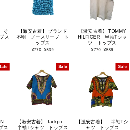
 そ
【激安古着】 ブランド
【激安古着】 TOMMY
プス
不明 ノースリーブ ト
HILFIGER 半袖Tシャ
ップス
ツ トップス
標
セ
標
セ
¥770
¥539
¥770
¥539
準
ー
準
ー
価
ル
価
ル
格
価
格
価
Sale
Sale
Sale
格
格
RAN
【激安古着】 Jackpot
【激安古着】 半袖Tシ
プス
半袖Tシャツ トップス
ャツ トップス