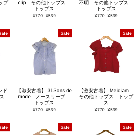
トップ
clip その他トップス
不明 その他トップス
トップス
トップス
標
セ
標
セ
¥770
¥539
¥770
¥539
準
ー
準
ー
価
ル
価
ル
格
価
格
価
Sale
Sale
Sale
格
格
ンド
【激安古着】 31Sons de
【激安古着】 Meidiam
プス
mode ノースリーブ
その他トップス トップ
トップス
ス
標
セ
標
セ
¥770
¥539
¥770
¥539
準
ー
準
ー
価
ル
価
ル
格
価
格
価
Sale
Sale
Sale
格
格