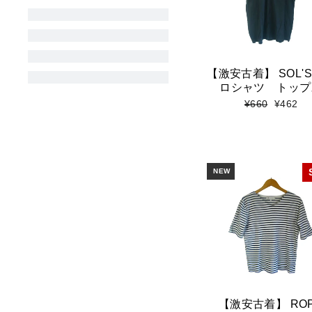
【激安古着】 SOL'
ロシャツ トップ
標
セ
¥660
¥462
準
ー
価
ル
格
価
格
NEW
【激安古着】 RO