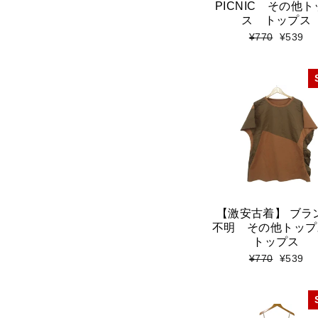
PICNIC その他
ス トップス
標
セ
¥770
¥539
準
ー
価
ル
格
価
格
【激安古着】 ブラ
不明 その他トッ
トップス
標
セ
¥770
¥539
準
ー
価
ル
格
価
格