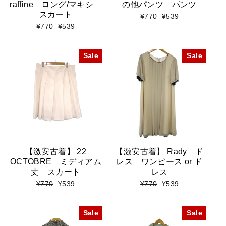
raffine ロング/マキシ
の他パンツ パンツ
スカート
標
セ
¥770
¥539
準
ー
標
セ
¥770
¥539
価
ル
準
ー
格
価
価
ル
格
格
価
Sale
Sale
格
【激安古着】 22
【激安古着】 Rady ド
OCTOBRE ミディアム
レス ワンピース or ド
丈 スカート
レス
標
セ
標
セ
¥770
¥539
¥770
¥539
準
ー
準
ー
価
ル
価
ル
格
価
格
価
Sale
Sale
格
格