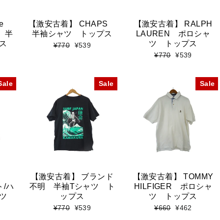
e
【激安古着】 CHAPS
【激安古着】 RALPH
l 半
半袖シャツ トップス
LAUREN ポロシャ
ス
ツ トップス
標
セ
¥770
¥539
準
ー
標
セ
¥770
¥539
価
ル
準
ー
格
価
価
ル
格
格
価
Sale
Sale
Sale
格
【激安古着】 ブランド
【激安古着】 TOMMY
ト/ハ
不明 半袖Tシャツ ト
HILFIGER ポロシャ
ツ
ップス
ツ トップス
標
セ
標
セ
¥770
¥539
¥660
¥462
準
ー
準
ー