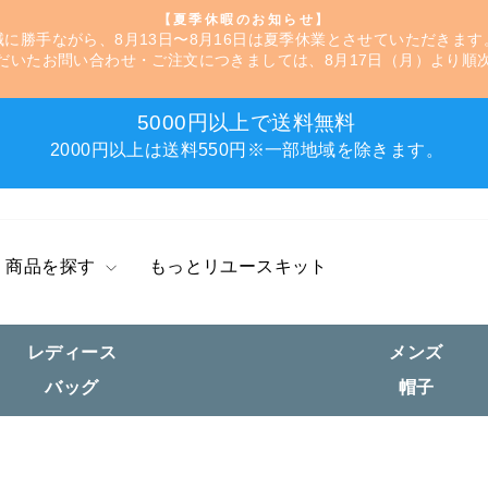
【夏季休暇のお知らせ】
誠に勝手ながら、8月13日〜8月16日は夏季休業とさせていただきます
ス
だいたお問い合わせ・ご注文につきましては、8月17日（月）より順
ラ
イ
ド
5000円以上で送料無料
シ
ス
2000円以上は送料550円※一部地域を除きます。
ョ
ラ
ー
イ
を
ド
一
シ
時
ョ
商品を探す
もっとリユースキット
停
ー
止
を
す
一
レディース
メンズ
る
時
停
バッグ
帽子
止
す
る