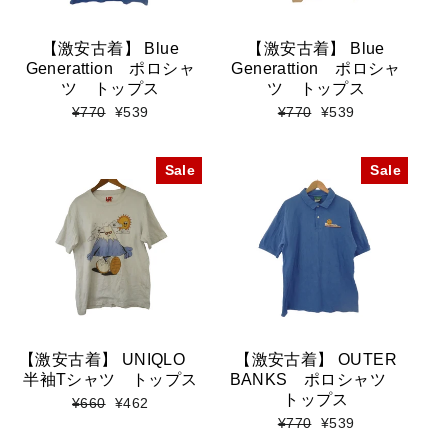
【激安古着】 Blue
【激安古着】 Blue
Generattion ポロシャ
Generattion ポロシャ
ツ トップス
ツ トップス
標
セ
標
セ
¥770
¥539
¥770
¥539
準
ー
準
ー
価
ル
価
ル
格
価
格
価
Sale
Sale
格
格
【激安古着】 UNIQLO
【激安古着】 OUTER
半袖Tシャツ トップス
BANKS ポロシャツ
トップス
標
セ
¥660
¥462
準
ー
標
セ
¥770
¥539
価
ル
準
ー