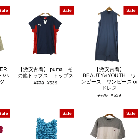
価
ル
価
ル
格
価
格
価
Sale
Sale
Sale
格
格
ER
【激安古着】 puma そ
【激安古着】
ト/ハ
の他トップス トップス
BEAUTY&YOUTH ワ
ツ
ンピース ワンピース or
標
セ
¥770
¥539
ドレス
準
ー
価
ル
標
セ
¥770
¥539
格
価
準
ー
格
価
ル
格
価
Sale
Sale
Sale
格