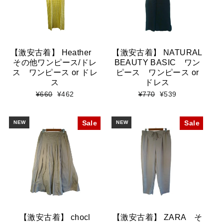
【激安古着】 Heather
【激安古着】 NATURAL
その他ワンピース/ドレ
BEAUTY BASIC ワン
ス ワンピース or ドレ
ピース ワンピース or
ス
ドレス
標
セ
標
セ
¥660
¥462
¥770
¥539
準
ー
準
ー
価
ル
価
ル
格
価
格
価
NEW
Sale
NEW
Sale
格
格
【激安古着】 chocl
【激安古着】 ZARA そ