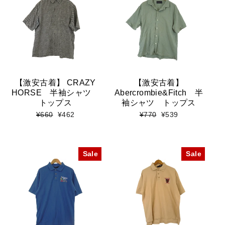
【激安古着】 CRAZY
【激安古着】
HORSE 半袖シャツ
Abercrombie&Fitch 半
トップス
袖シャツ トップス
標
セ
標
セ
¥660
¥462
¥770
¥539
準
ー
準
ー
価
ル
価
ル
格
価
格
価
格
格
Sale
Sale