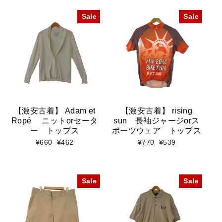
格
価
価
ル
格
格
価
Sale
Sale
格
【激安古着】 Adam et
【激安古着】 rising
Ropé ニットorセータ
sun 長袖ジャージorス
ー トップス
ポーツウェア トップス
標
セ
標
セ
¥660
¥462
¥770
¥539
準
ー
準
ー
価
ル
価
ル
格
価
格
価
格
格
Sale
Sale