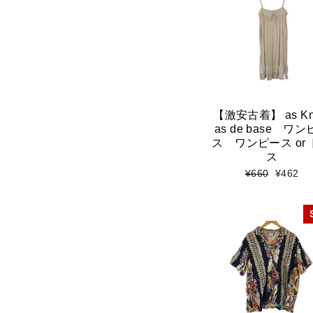
【激安古着】 as K
as de base ワ
ス ワンピース or
ス
標
セ
¥660
¥462
準
ー
価
ル
格
価
格