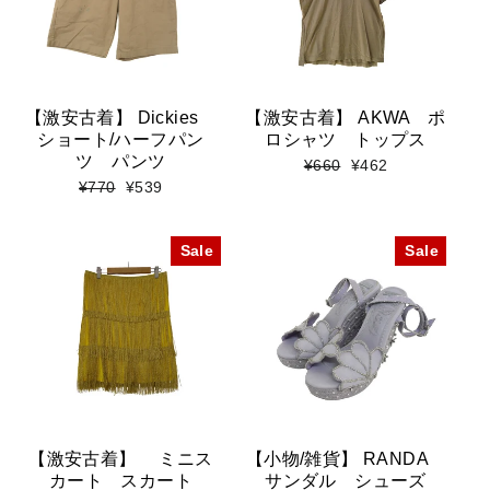
【激安古着】 Dickies
【激安古着】 AKWA ポ
ショート/ハーフパン
ロシャツ トップス
ツ パンツ
標
セ
¥660
¥462
準
ー
標
セ
¥770
¥539
価
ル
準
ー
格
価
価
ル
格
格
価
Sale
Sale
格
【激安古着】 ミニス
【小物/雑貨】 RANDA
カート スカート
サンダル シューズ