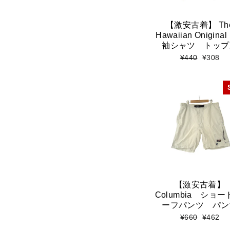
【激安古着】 Th
Hawaiian Onigina
袖シャツ トップ
標
セ
¥440
¥308
準
ー
価
ル
格
価
格
【激安古着】
Columbia ショー
ーフパンツ パン
標
セ
¥660
¥462
準
ー