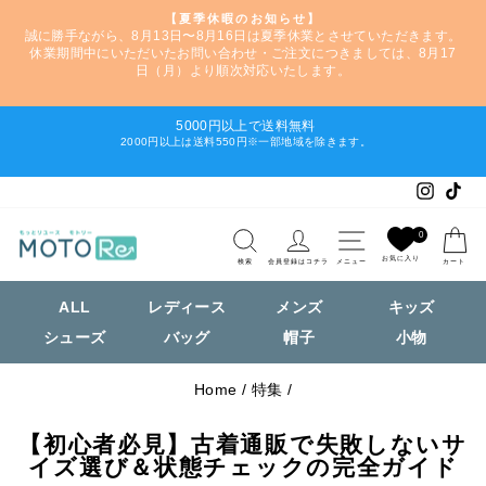
【夏季休暇のお知らせ】
誠に勝手ながら、8月13日〜8月16日は夏季休業とさせていただきます。
ス
休業期間中にいただいたお問い合わせ・ご注文につきましては、8月17
ラ
日（月）より順次対応いたします。
イ
ド
5000円以上で送料無料
シ
2000円以上は送料550円※一部地域を除きます。
ス
ョ
ラ
ー
Instag
Tik
イ
を
ド
一
検索
ログイン
ナビゲーショ
シ
時
0
ョ
停
お気に入り
検索
会員登録はコチラ
メニュー
カート
ー
止
を
す
ALL
レディース
メンズ
キッズ
一
る
シューズ
バッグ
帽子
小物
時
停
止
Home
/
特集
/
す
る
【初心者必見】古着通販で失敗しないサ
イズ選び＆状態チェックの完全ガイド